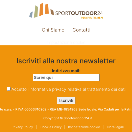
Chi Siamo
Contatti
Impostazione cookie
Iscriviti alla nostra newsletter
Indirizzo mail:
Accetto l'informativa privacy relativa al trattamento dei dati
o s.a.s.
- P.IVA 06053740962 - REA MB-1854968 Sede legale: Via Caduti per la Patr
Copyright © Sportoutdoor24.it
Privacy Policy
|
Cookie Policy
|
Impostazione cookie
|
Note legali