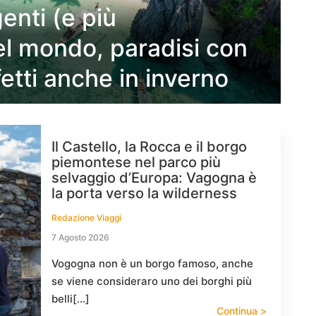
enti (e più
el mondo, paradisi con
Un
fetti anche in inverno
la
Il Castello, la Rocca e il borgo
piemontese nel parco più
selvaggio d’Europa: Vagogna è
la porta verso la wilderness
Redazione Viaggi
7 Agosto 2026
Vogogna non è un borgo famoso, anche
se viene consideraro uno dei borghi più
belli[…]
Continua >