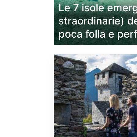
i e strade
Le 7 isole emerg
on somiglia
straordinarie) d
poca folla e per