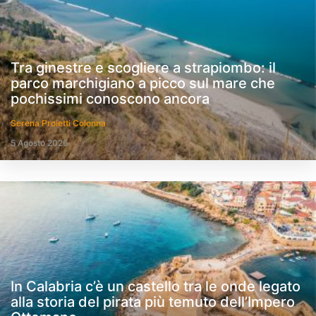
Tra ginestre e scogliere a strapiombo: il
parco marchigiano a picco sul mare che
pochissimi conoscono ancora
Serena Proietti Colonna
5 Agosto 2026
In Calabria c’è un castello tra le onde legato
alla storia del pirata più temuto dell’Impero