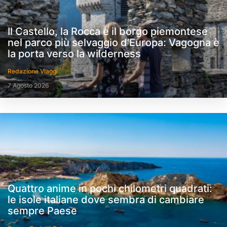
Il Castello, la Rocca e il borgo piemontese
nel parco più selvaggio d’Europa: Vagogna è
la porta verso la wilderness
Redazione Viaggi
7 Agosto 2026
Quattro anime in pochi chilometri quadrati:
le isole italiane dove sembra di cambiare
sempre Paese