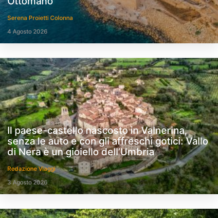
Ottomano
Serena Proietti Colonna
4 Agosto 2026
Il paese-castello nascosto in Valnerina,
senza le auto e con gli affreschi gotici: Vallo
di Nera è un gioiello dell’Umbria
Redazione Viaggi
3 Agosto 2026