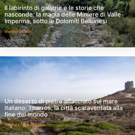
Il labirinto di gallerie e le storie che
nasconde: la magia delle Miniere di Valle
Imperina, sotto le Dolomiti Bellunesi
Martino De Mori
1 Agosto 2026
Un deserto di pietra affacciato sul mare
italiano: Tharros, la città scaraventata alla
fine del mondo
Serena Proietti Colonna
31 Luglio 2026