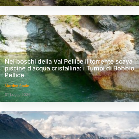
Nei boschi della Val Pellice il torrente scava
piscine d’acqua cristallina: i Tumpi di Bobbio
Pellice
Martina Saule
31 Luglio 2026