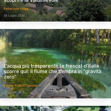
scoprire la Valdinievole
Redazione Viaggi
28 Luglio 2026
L’acqua più trasparente (e fresca) d’Italia
scorre qui: il fiume che sembra in “gravità
zero”
Serena Proietti Colonna
28 Luglio 2026