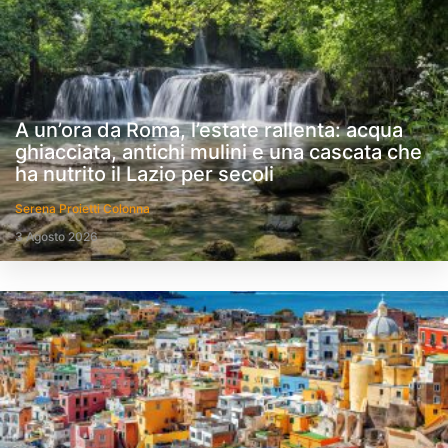
A un’ora da Roma, l’estate rallenta: acqua
ghiacciata, antichi mulini e una cascata che
ha nutrito il Lazio per secoli
Serena Proietti Colonna
3 Agosto 2026