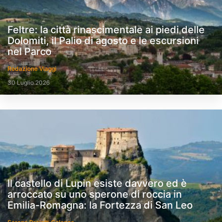
Feltre: la città rinascimentale ai piedi delle
Dolomiti, il Palio di agosto e le escursioni
nel Parco
Redazione Viaggi
30 Luglio 2026
Il castello di Lupin esiste davvero ed è
arroccato su uno sperone di roccia in
Emilia-Romagna: la Fortezza di San Leo