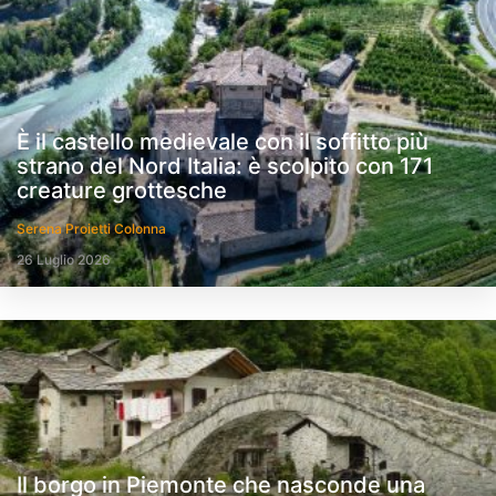
È il castello medievale con il soffitto più
strano del Nord Italia: è scolpito con 171
creature grottesche
Serena Proietti Colonna
26 Luglio 2026
Il borgo in Piemonte che nasconde una