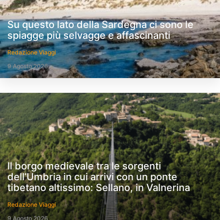
Su questo lato della Sardegna ci sono le
spiagge più selvagge e affascinanti
Redazione Viaggi
9 Agosto 2026
Il borgo medievale tra le sorgenti
dell’Umbria in cui arrivi con un ponte
tibetano altissimo: Sellano, in Valnerina
Redazione Viaggi
9 Agosto 2026