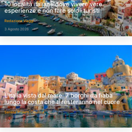
10 località italiane dove vivere vere
esperienze e non fare solo i turisti
Redazione Viaggi
3 Agosto 2026
L’Italia vista dal mare: 7 borghi da fiaba
lungo la costa che ti resteranno nel cuore
Serena Proietti Colonna
2 Agosto 2026