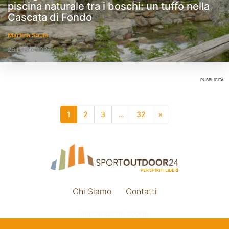
piscina naturale tra i boschi: un tuffo nella
Cascata di Fondo
Martina Saule
26 Luglio 2026
PUBBLICITÀ
1
2
3
…
32
»
Chi Siamo
Contatti
Impostazione cookie