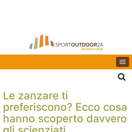
Togg
navi
Le zanzare ti
preferiscono? Ecco cosa
hanno scoperto davvero
gli scienziati