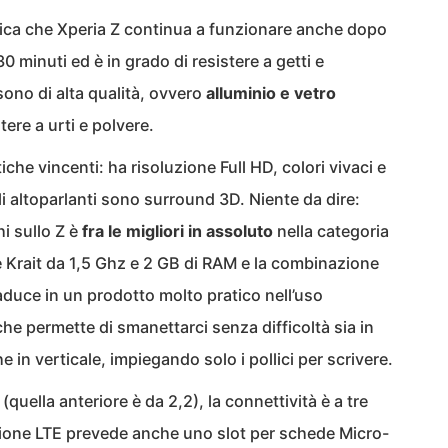
ifica che Xperia Z continua a funzionare anche dopo
 minuti ed è in grado di resistere a getti e
sono di alta qualità, ovvero
alluminio e vetro
stere a urti e polvere.
stiche vincenti: ha risoluzione Full HD, colori vivaci e
li altoparlanti sono surround 3D. Niente da dire:
hi sullo Z è
fra le migliori in assoluto
nella categoria
e Krait da 1,5 Ghz e 2 GB di RAM e la combinazione
raduce in un prodotto molto pratico nell’uso
che permette di smanettarci senza difficoltà sia in
e in verticale, impiegando solo i pollici per scrivere.
quella anteriore è da 2,2), la connettività è a tre
rsione LTE prevede anche uno slot per schede Micro-