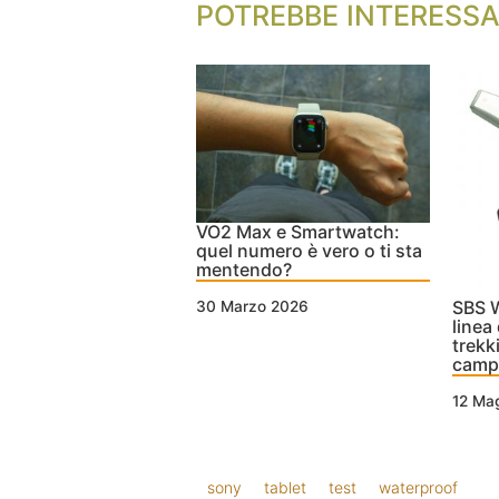
POTREBBE INTERESSA
VO2 Max e Smartwatch:
quel numero è vero o ti sta
mentendo?
SBS W
30 Marzo 2026
linea
trekk
camp
12 Ma
sony
tablet
test
waterproof