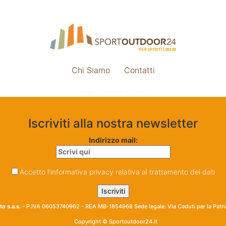
Chi Siamo
Contatti
Impostazione cookie
Iscriviti alla nostra newsletter
Indirizzo mail:
Accetto l'informativa privacy relativa al trattamento dei dati
o s.a.s.
- P.IVA 06053740962 - REA MB-1854968 Sede legale: Via Caduti per la Patr
Copyright © Sportoutdoor24.it