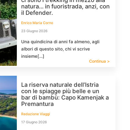
ci sono i trekking in mezzo alla
natura… in fuoristrada, anzi, con
il Defender.
Enrico Maria Corno
23 Giugno 2026
Una quindicina di anni fa almeno, agli
albori di questo sito, chi vi scrive
insieme[…]
Continua >
La riserva naturale dell’Istria
con le spiagge più belle e un
bar di bambù: Capo Kamenjak a
Premantura
Redazione Viaggi
17 Giugno 2026