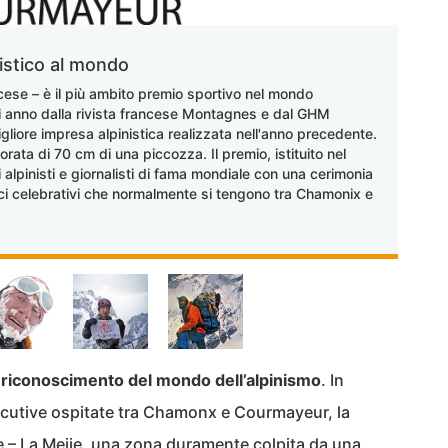
nistico al mondo
ancese – è il più ambito premio sportivo nel mondo
ni anno dalla rivista francese Montagnes e dal GHM
iore impresa alpinistica realizzata nell'anno precedente.
orata di 70 cm di una piccozza. Il premio, istituito nel
alpinisti e giornalisti di fama mondiale con una cerimonia
lici celebrativi che normalmente si tengono tra Chamonix e
e riconoscimento del mondo dell’alpinismo
. In
cutive ospitate tra Chamonx e Courmayeur, la
e – La Meije, una zona duramente colpita da una