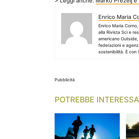
> Leggi anche:
Marko Prezelj e l
Enrico Maria C
Enrico Maria Corno, 
alla Rivista Sci e r
americano Outside, 
federazioni e agenzi
sostenibilità. È con 
Pubblicità
POTREBBE INTERESSA