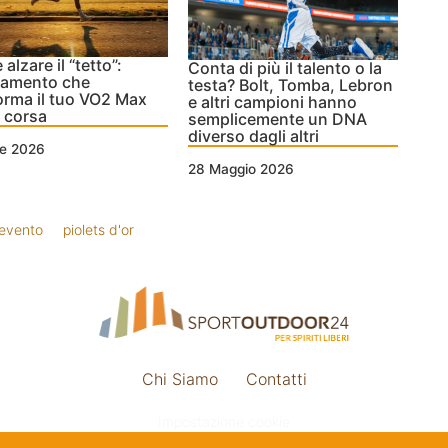
alzare il “tetto”:
Conta di più il talento o la
enamento che
testa? Bolt, Tomba, Lebron
orma il tuo VO2 Max
e altri campioni hanno
a corsa
semplicemente un DNA
diverso dagli altri
le 2026
28 Maggio 2026
evento
piolets d'or
Chi Siamo
Contatti
Impostazione cookie