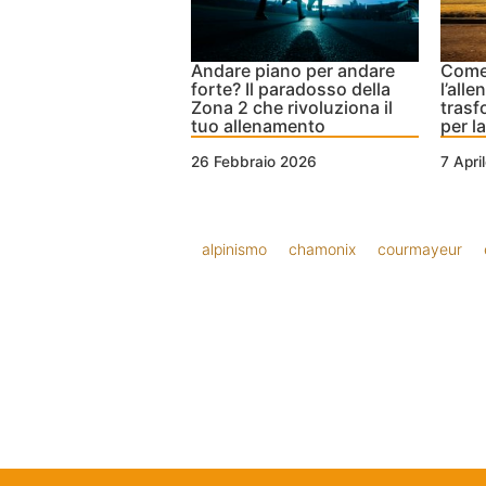
Andare piano per andare
Come 
forte? Il paradosso della
l’all
Zona 2 che rivoluziona il
trasf
tuo allenamento
per l
26 Febbraio 2026
7 Apri
alpinismo
chamonix
courmayeur