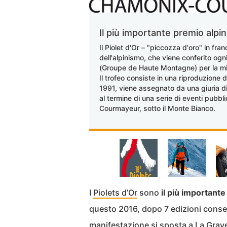
Il più importante premio alpi
Il Piolet d'Or – "piccozza d'oro" in fr
dell'alpinismo, che viene conferito og
(Groupe de Haute Montagne) per la migl
Il trofeo consiste in una riproduzione d
1991, viene assegnato da una giuria di 
al termine di una serie di eventi pubb
Courmayeur, sotto il Monte Bianco.
I
Piolets d’Or
sono
il più important
questo 2016, dopo 7 edizioni conse
manifestazione si sposta a La Grav