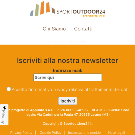
Chi Siamo
Contatti
Impostazione cookie
Iscriviti alla nostra newsletter
Indirizzo mail:
Accetto l'informativa privacy relativa al trattamento dei dati
Un progetto di
Appunto s.a.s.
- P.IVA 06053740962 - REA MB-1854968 Sede
Privacy
legale: Via Caduti per la Patria 47, 20855 Lesmo (MB)
Copyright © Sportoutdoor24.it
Privacy Policy
|
Cookie Policy
|
Impostazione cookie
|
Note legali