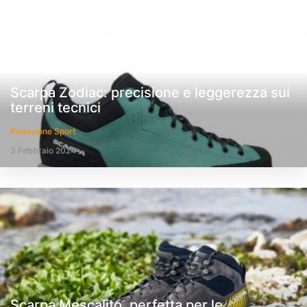
Scarpa Zodiac: precisione e leggerezza sui
terreni tecnici
Redazione Sport
3 Febbraio 2024
Scarpa Mescalito, perfetta per le