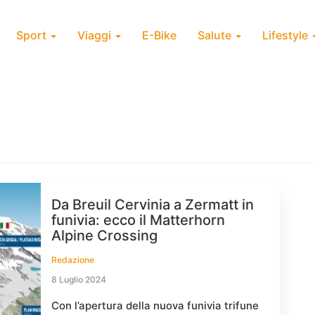
Sport
Viaggi
E-Bike
Salute
Lifestyle
Da Breuil Cervinia a Zermatt in
funivia: ecco il Matterhorn
Alpine Crossing
Redazione
8 Luglio 2024
Con l’apertura della nuova funivia trifune