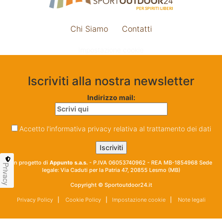
Chi Siamo
Contatti
Impostazione cookie
Iscriviti alla nostra newsletter
Indirizzo mail:
Accetto l'informativa privacy relativa al trattamento dei dati
Un progetto di
Appunto s.a.s.
- P.IVA 06053740962 - REA MB-1854968 Sede
Privacy
legale: Via Caduti per la Patria 47, 20855 Lesmo (MB)
Copyright © Sportoutdoor24.it
Privacy Policy
|
Cookie Policy
|
Impostazione cookie
|
Note legali