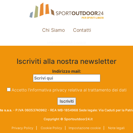
Chi Siamo
Contatti
Impostazione cookie
Iscriviti alla nostra newsletter
Indirizzo mail:
Accetto l'informativa privacy relativa al trattamento dei dati
o s.a.s.
- P.IVA 06053740962 - REA MB-1854968 Sede legale: Via Caduti per la Patr
Copyright © Sportoutdoor24.it
Privacy Policy
|
Cookie Policy
|
Impostazione cookie
|
Note legali