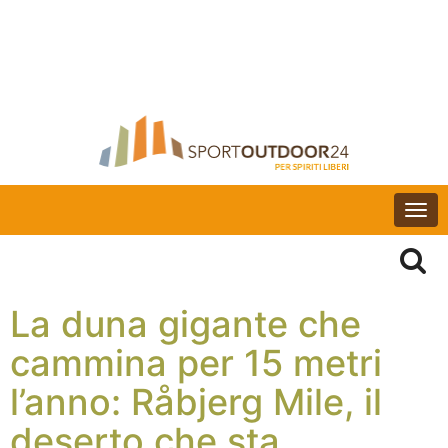
Togg
navi
La duna gigante che
cammina per 15 metri
l’anno: Råbjerg Mile, il
deserto che sta