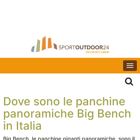
Togg
navi
Dove sono le panchine
panoramiche Big Bench
in Italia
Big Bench, le panchine giganti panoramiche, sono il