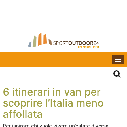
Togg
navi
6 itinerari in van per
scoprire l’Italia meno
affollata
Per ispirare chi vuole vivere un’estate diversa,