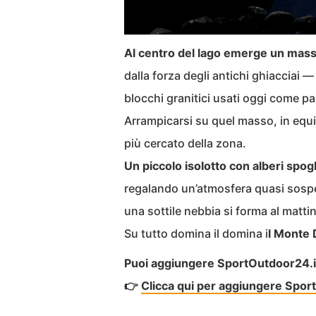
Al centro del lago emerge un masso
dalla forza degli antichi ghiacciai 
blocchi granitici usati oggi come pa
Arrampicarsi su quel masso, in equil
più cercato della zona.
Un piccolo isolotto con alberi spo
regalando un’atmosfera quasi sosp
una sottile nebbia si forma al matti
Su tutto domina il domina i
l Monte 
Puoi aggiungere SportOutdoor24.it a
👉
Clicca qui per aggiungere Sport