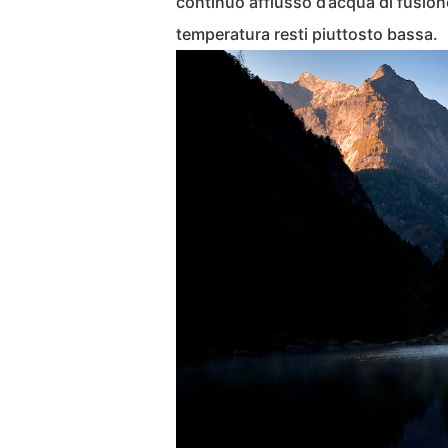
continuo afflusso d’acqua di fusion
temperatura resti piuttosto bassa.