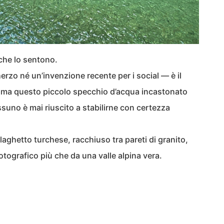
a che lo sentono.
rzo né un’invenzione recente per i social — è il
ama questo piccolo specchio d’acqua incastonato
nessuno è mai riuscito a stabilirne con certezza
 laghetto turchese, racchiuso tra pareti di granito,
tografico più che da una valle alpina vera.