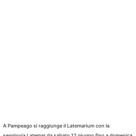
A Pampeago si raggiunge il Latemarium con la
seggiovia Latemar da sabato 12 giugno fino a domenica