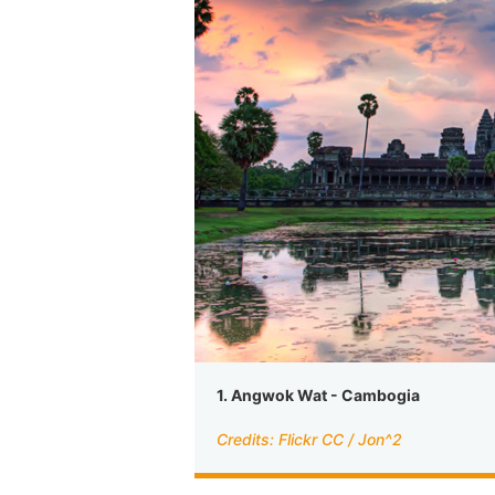
1. Angwok Wat - Cambogia
Credits: Flickr CC / Jon^2