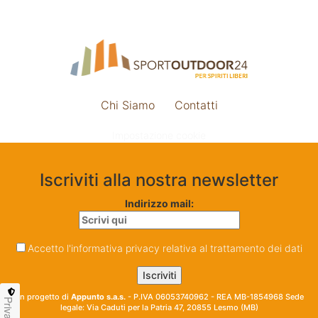
Chi Siamo
Contatti
Impostazione cookie
Iscriviti alla nostra newsletter
Indirizzo mail:
Accetto l'informativa privacy relativa al trattamento dei dati
Un progetto di
Appunto s.a.s.
- P.IVA 06053740962 - REA MB-1854968 Sede
Privacy
legale: Via Caduti per la Patria 47, 20855 Lesmo (MB)