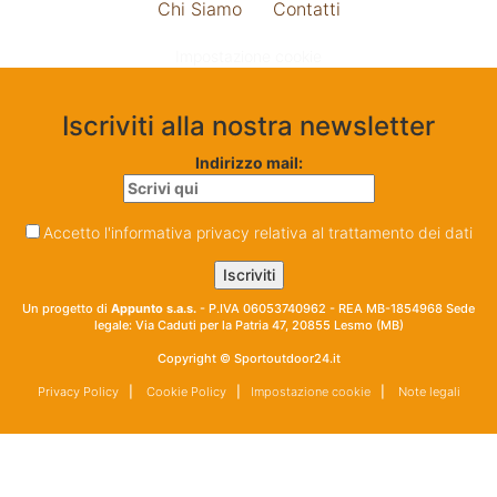
Chi Siamo
Contatti
Impostazione cookie
Iscriviti alla nostra newsletter
Indirizzo mail:
Accetto l'informativa privacy relativa al trattamento dei dati
Un progetto di
Appunto s.a.s.
- P.IVA 06053740962 - REA MB-1854968 Sede
legale: Via Caduti per la Patria 47, 20855 Lesmo (MB)
Copyright © Sportoutdoor24.it
Privacy Policy
|
Cookie Policy
|
Impostazione cookie
|
Note legali