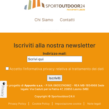
Chi Siamo
Contatti
Impostazione cookie
Iscriviti alla nostra newsletter
Indirizzo mail:
Accetto l'informativa privacy relativa al trattamento dei dati
Un progetto di
Appunto s.a.s.
- P.IVA 06053740962 - REA MB-1854968 Sede
Privacy
legale: Via Caduti per la Patria 47, 20855 Lesmo (MB)
Copyright © Sportoutdoor24.it
Privacy Policy
|
Cookie Policy
|
Impostazione cookie
|
Note legali