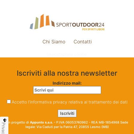
Chi Siamo
Contatti
Impostazione cookie
Iscriviti alla nostra newsletter
Indirizzo mail:
Accetto l'informativa privacy relativa al trattamento dei dati
Un progetto di
Appunto s.a.s.
- P.IVA 06053740962 - REA MB-1854968 Sede
Privacy
legale: Via Caduti per la Patria 47, 20855 Lesmo (MB)