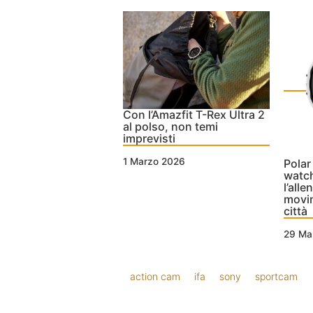
Con l’Amazfit T-Rex Ultra 2
al polso, non temi
imprevisti
1 Marzo 2026
Polar
watch
l’alle
movim
città
29 Ma
action cam
ifa
sony
sportcam