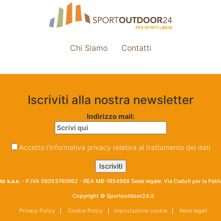
Chi Siamo
Contatti
Impostazione cookie
Iscriviti alla nostra newsletter
Indirizzo mail:
Accetto l'informativa privacy relativa al trattamento dei dati
o s.a.s.
- P.IVA 06053740962 - REA MB-1854968 Sede legale: Via Caduti per la Patr
Copyright © Sportoutdoor24.it
Privacy Policy
|
Cookie Policy
|
Impostazione cookie
|
Note legali