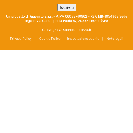
Un progetto di
Appunto s.a.s.
- P.IVA 06053740962 - REA MB-1854968 Sede
legale: Via Caduti per la Patria 47, 20855 Lesmo (MB)
Copyright © Sportoutdoor24.it
Privacy Policy
|
Cookie Policy
|
Impostazione cookie
|
Note legali