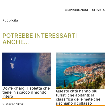
©RIPRODUZIONE RISERVATA
Pubblicità
POTREBBE INTERESSARTI
ANCHE...
Dov’è Kharg: l’isoletta che
Queste città hanno più
tiene in scacco il mondo
turisti che abitanti: la
intero
classifica delle mete che
rischiano il collasso
9 Marzo 2026