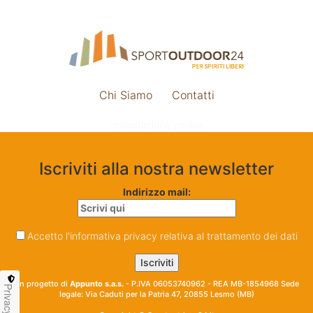
Chi Siamo
Contatti
Impostazione cookie
Iscriviti alla nostra newsletter
Indirizzo mail:
Accetto l'informativa privacy relativa al trattamento dei dati
Un progetto di
Appunto s.a.s.
- P.IVA 06053740962 - REA MB-1854968 Sede
Privacy
legale: Via Caduti per la Patria 47, 20855 Lesmo (MB)