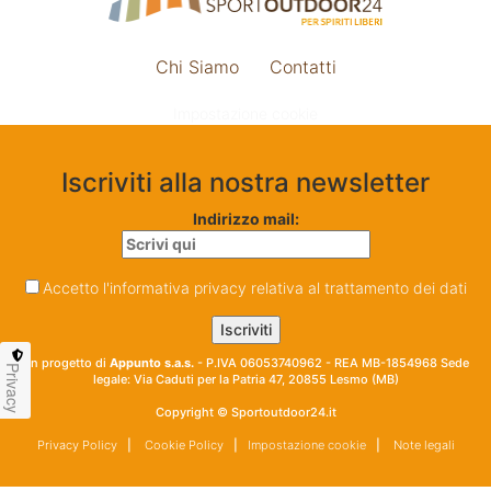
Chi Siamo
Contatti
Impostazione cookie
Iscriviti alla nostra newsletter
Indirizzo mail:
Accetto l'informativa privacy relativa al trattamento dei dati
Un progetto di
Appunto s.a.s.
- P.IVA 06053740962 - REA MB-1854968 Sede
Privacy
legale: Via Caduti per la Patria 47, 20855 Lesmo (MB)
Copyright © Sportoutdoor24.it
Privacy Policy
|
Cookie Policy
|
Impostazione cookie
|
Note legali