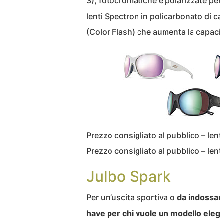
3), fotocromatiche e polarizzate per e
lenti Spectron in policarbonato di 
(Color Flash) che aumenta la capacità 
Prezzo consigliato al pubblico – le
Prezzo consigliato al pubblico – le
Julbo Spark
Per un’uscita sportiva o
da indossar
have per chi vuole un modello ele