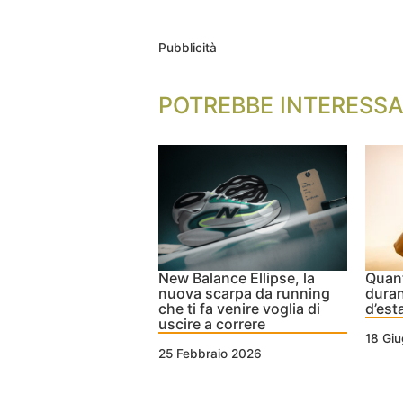
Pubblicità
POTREBBE INTERESSA
New Balance Ellipse, la
Quant
nuova scarpa da running
duran
che ti fa venire voglia di
d’est
uscire a correre
18 Gi
25 Febbraio 2026
Nessun Tag per questo post