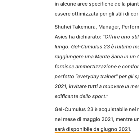
in alcune aree specifiche della pia
essere ottimizzata per gli stili di c
Shuhei Takemura, Manager, Perfor
Asics ha dichiarato: “
Offrire uno sti
lungo. Gel-Cumulus 23 è l’ultimo mo
raggiungere una Mente Sana In un 
fornisce ammortizzazione e comfort 
perfetto “everyday trainer” per gli spo
2021, invitare tutti a muovere la men
edificante dello sport
.”
Gel-Cumulus 23 è acquistabile nei n
nel mese di maggio 2021, mentre una
sarà disponibile da giugno 2021
.