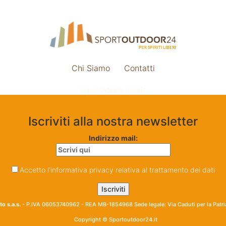
Chi Siamo
Contatti
Impostazione cookie
Iscriviti alla nostra newsletter
Indirizzo mail:
Accetto l'informativa privacy relativa al trattamento dei dati
o s.a.s.
- P.IVA 06053740962 - REA MB-1854968 Sede legale: Via Caduti per la Patr
Copyright © Sportoutdoor24.it