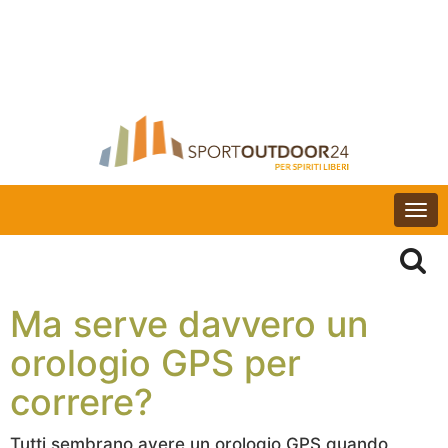
Togg
navi
Ma serve davvero un
orologio GPS per
correre?
Tutti sembrano avere un orologio GPS quando