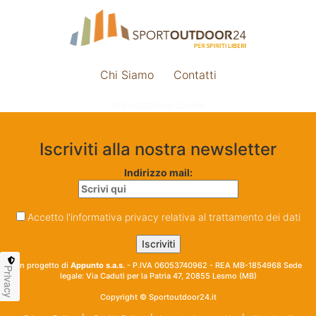
Chi Siamo
Contatti
Impostazione cookie
Iscriviti alla nostra newsletter
Indirizzo mail:
Accetto l'informativa privacy relativa al trattamento dei dati
Un progetto di
Appunto s.a.s.
- P.IVA 06053740962 - REA MB-1854968 Sede
Privacy
legale: Via Caduti per la Patria 47, 20855 Lesmo (MB)
Copyright © Sportoutdoor24.it