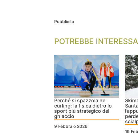
Pubblicità
POTREBBE INTERESSA
Perché si spazzola nel
Skimo
curling: la fisica dietro lo
Santa
sport più strategico del
l’app
ghiaccio
perde
scial
9 Febbraio 2026
19 Fe