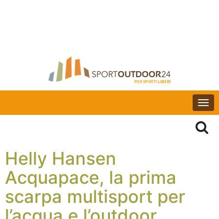
Togg
navi
Helly Hansen
Acquapace, la prima
scarpa multisport per
l’acqua e l’outdoor