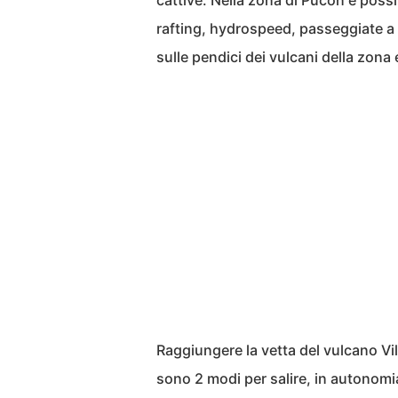
cattive. Nella zona di Pucon è possib
rafting, hydrospeed, passeggiate a c
sulle pendici dei vulcani della zona 
Raggiungere la vetta del vulcano Vi
sono 2 modi per salire, in autonomia