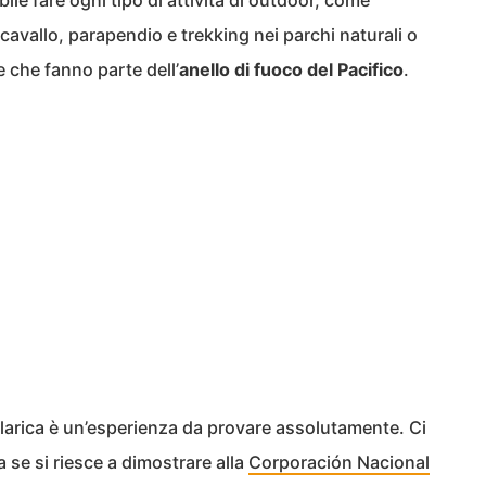
ile fare ogni tipo di attività di outdoor, come
avallo, parapendio e trekking nei parchi naturali o
e che fanno parte dell’
anello di fuoco del Pacifico
.
llarica è un’esperienza da provare assolutamente. Ci
 se si riesce a dimostrare alla
Corporación Nacional