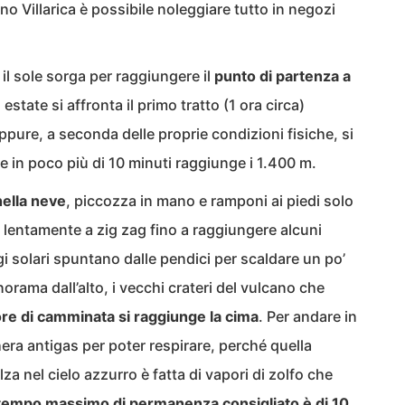
no Villarica è possibile noleggiare tutto in negozi
 il sole sorga per raggiungere il
punto di partenza a
n estate si affronta il primo tratto (1 ora circa)
ure, a seconda delle proprie condizioni fisiche, si
e in poco più di 10 minuti raggiunge i 1.400 m.
nella neve
, piccozza in mano e ramponi ai piedi solo
a, lentamente a zig zag fino a raggiungere alcuni
gi solari spuntano dalle pendici per scaldare un po’
orama dall’alto, i vecchi crateri del vulcano che
ore di camminata si raggiunge la cima
. Per andare in
era antigas per poter respirare, perché quella
za nel cielo azzurro è fatta di vapori di zolfo che
 tempo massimo di permanenza consigliato è di 10