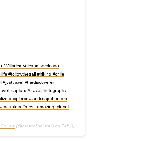
of Villarica Volcano! #volcano
ife #followthetrail #hiking #chile
 #justtravel #thediscoverer
avel_capture #travelphotography
elivetoexplorer #landscapehunters
w #mountain #most_amazing_planet
l Couple
(@caracoling_trail) on
Feb 6, 2019 at 3:04am PST