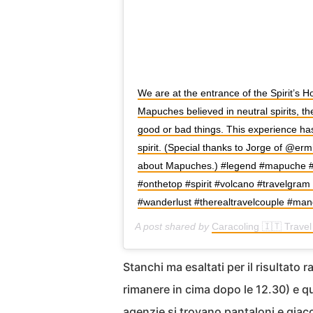
We are at the entrance of the Spirit’s 
Mapuches believed in neutral spirits, t
good or bad things. This experience has
spirit. (Special thanks to Jorge of @er
about Mapuches.) #legend #mapuche #c
#onthetop #spirit #volcano #travelgram
#wanderlust #therealtravelcouple #mang
A post shared by
Caracoling 🇮🇹 Trave
Stanchi ma esaltati per il risultat
rimanere in cima dopo le 12.30) e qui
agenzie si trovano pantaloni e gia