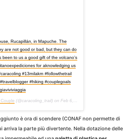
House, Rucapillán, in Mapuche. The
hey are not good or bad, but they can do
 been to us a good gift of the volcano’s
mitanoexpediciones for aknowledging us
aracoling #13milakm #followthetrail
 #travelblogger #hiking #couplegoals
iaviviviaggia
l Couple
(@caracoling_trail) on
Feb 6, 2019 at 8:48am PST
o raggiunto è ora di scendere (CONAF non permette di
 arriva la parte più divertente. Nella dotazione delle
cca impermeabile ed una
paletta di plastica per