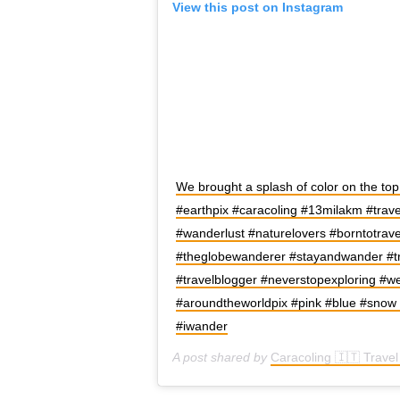
View this post on Instagram
We brought a splash of color on the top 
#earthpix #caracoling #13milakm #travell
#wanderlust #naturelovers #borntotravel
#theglobewanderer #stayandwander #tr
#travelblogger #neverstopexploring #w
#aroundtheworldpix #pink #blue #sno
#iwander
A post shared by
Caracoling 🇮🇹 Trave