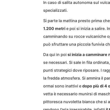
In caso di salita autonoma sul vulca
specializzati.
Si parte la mattina presto prima che
1.200 metri
e poi si inizia a salire. I
camminando su rocce vulcaniche opp
può sfruttare una piccola funivia ch
Da qui in poi
si inizia a camminare 
se necessari. Si sale in fila ordinat
punti strategici dove riposare. I rag
la fredda atmosfera. Si ammira il pan
ormai sono inattivi e
dopo più di 4 
vetta è necessario munirsi di masch
pittoresca nuvoletta bianca che si al
rendono l’aria irrespirabile, infatti
il