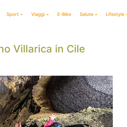
Sport
Viaggi
E-Bike
Salute
Lifestyle
o Villarica in Cile