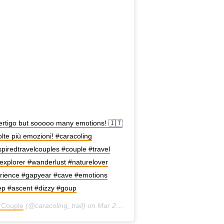
f vertigo but sooooo many emotions! 🇮🇹
molte più emozioni! #caracoling
spiredtravelcouples #couple #travel
explorer #wanderlust #naturelover
erience #gapyear #cave #emotions
tep #ascent #dizzy #goup
l Couple
(@caracoling_trail) on
Mar 24, 2019 at 2:09am PDT