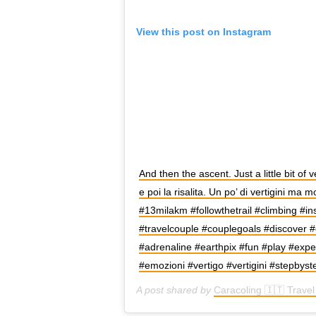
View this post on Instagram
And then the ascent. Just a little bit o
e poi la risalita. Un po’ di vertigini ma 
#13milakm #followthetrail #climbing #in
#travelcouple #couplegoals #discover #
#adrenaline #earthpix #fun #play #exp
#emozioni #vertigo #vertigini #stepbys
A post shared by
Caracoling 🇮🇹 Trave