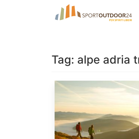
Tag:
alpe adria t