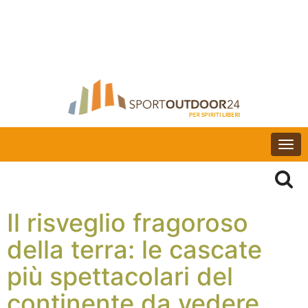
Togg
navi
Il risveglio fragoroso
della terra: le cascate
più spettacolari del
continente da vedere