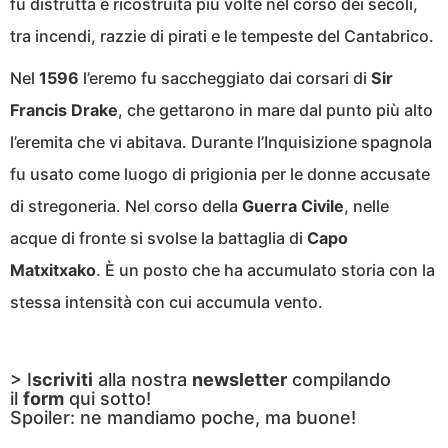
fu distrutta e ricostruita più volte nel corso dei secoli,
tra incendi, razzie di pirati e le tempeste del Cantabrico.
Nel
1596
l’eremo fu saccheggiato dai corsari di
Sir
Francis Drake
, che gettarono in mare dal punto più alto
l’eremita che vi abitava. Durante l’Inquisizione spagnola
fu usato come luogo di prigionia per le donne accusate
di stregoneria. Nel corso della
Guerra Civile
, nelle
acque di fronte si svolse la battaglia di
Capo
Matxitxako
. È un posto che ha accumulato storia con la
stessa intensità con cui accumula vento.
> I
scriviti
alla nostra
newsletter
compilando
il
form
qui sotto!
Spoiler: ne mandiamo poche, ma buone!