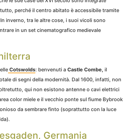
 che le sue case del XVI secolo sono integrate
tutto, perché il centro abitato è accessibile tramite
 inverno, tra le altre cose, i suoi vicoli sono
ntrare in un set cinematografico medievale
ilterra
elle
Cotswolds
: benvenuti a
Castle Combe,
il
totale di segni della modernità. Dal 1600, infatti, non
ltretutto, qui non esistono antenne o cavi elettrici
lcarea color miele e il vecchio ponte sul fiume Bybrook
onioso da sembrare finto (soprattutto con la luce
dda).
tesgaden, Germania