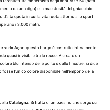
ra l’architettura modernista degli anni ’50 e ’60 (nata
mmerso da una diga) e la maestosità del ghiacciaio
 d’alta quota in cui la vita ruota attorno allo sport
perano i 3.000 metri.
erra do Açor
, questo borgo è costruito interamente
nde quasi invisibile tra le rocce. A creare un
 colore blu intenso delle porte e delle finestre: si dice
 fosse l’unico colore disponibile nell’emporio della
della
Catalogna
. Si tratta di un paesino che sorge su