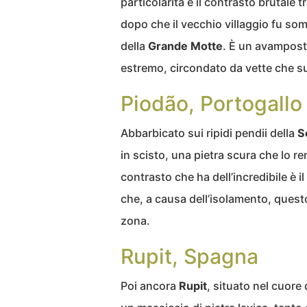
particolarità è il contrasto brutale t
dopo che il vecchio villaggio fu so
della
Grande Motte
. È un avamposto
estremo, circondato da vette che su
Piodão, Portogallo
Abbarbicato sui ripidi pendii della
S
in scisto, una pietra scura che lo re
contrasto che ha dell’incredibile è il
che, a causa dell’isolamento, questo
zona.
Rupit, Spagna
Poi ancora
Rupit
, situato nel cuore 