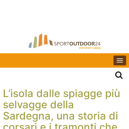
Togg
navi
L’isola dalle spiagge più
selvagge della
Sardegna, una storia di
corsari e i tramonti che