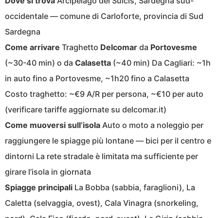
Dove si trova
Arcipelago del Sulcis, Sardegna sud-
occidentale — comune di Carloforte, provincia di Sud
Sardegna
Come arrivare
Traghetto
Delcomar
da
Portovesme
(~30-40 min) o da
Calasetta
(~40 min) Da Cagliari: ~1h
in auto fino a Portovesme, ~1h20 fino a Calasetta
Costo traghetto: ~€9 A/R per persona, ~€10 per auto
(verificare tariffe aggiornate su delcomar.it)
Come muoversi sull’isola
Auto o moto a noleggio per
raggiungere le spiagge più lontane — bici per il centro e
dintorni La rete stradale è limitata ma sufficiente per
girare l’isola in giornata
Spiagge principali
La Bobba (sabbia, faraglioni), La
Caletta (selvaggia, ovest), Cala Vinagra (snorkeling,