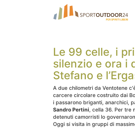
Le 99 celle, i pr
silenzio e ora i d
Stefano e l’Erg
A due chilometri da Ventotene c'è 
carcere circolare costruito dai B
i passarono briganti, anarchici, pa
Sandro Pertini
, cella 36. Per tre
detenuti camorristi lo governarono
Oggi si visita in gruppi di massi