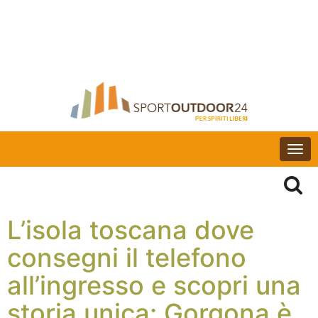
Togg
navi
L’isola toscana dove
consegni il telefono
all’ingresso e scopri una
storia unica: Gorgona è