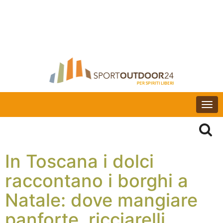
Togg
navi
In Toscana i dolci
raccontano i borghi a
Natale: dove mangiare
panforte, ricciarelli,