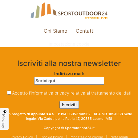
Chi Siamo
Contatti
Impostazione cookie
Iscriviti alla nostra newsletter
Indirizzo mail:
Accetto l'informativa privacy relativa al trattamento dei dati
Un progetto di
Appunto s.a.s.
- P.IVA 06053740962 - REA MB-1854968 Sede
Privacy
legale: Via Caduti per la Patria 47, 20855 Lesmo (MB)
Copyright © Sportoutdoor24.it
Privacy Policy
|
Cookie Policy
|
Impostazione cookie
|
Note legali