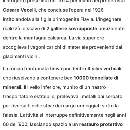
Il progetto prese vita nel 1924 per mano del progettista
Cesare Vecelli,
che concluse l’opera nel 1926
intitolandola alla figlia primogenita Flavia. L’ingegnere
realizzò lo scavo di
2 gallerie sovrapposte
posizionate
dentro la montagna calcarea. La via superiore
accoglieva i vagoni carichi di materiale provenienti dai
giacimenti vicini.
La roccia frantumata finiva poi dentro
9 silos verticali
che riuscivano a contenere ben
10000 tonnellate di
minerali.
Il livello inferiore, munito di un nastro
trasportatore estraibile, prelevava i metalli dai serbatoi
per riversarli nelle stive dei cargo ormeggiati sotto la
falesia. L’attività si interruppe definitivamente negli anni
60 del ‘900, lasciando spazio a un
restauro protettivo