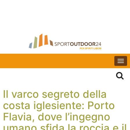
Togg
navi
Il varco segreto della
costa iglesiente: Porto
Flavia, dove l’ingegno
umano sfida la roccia e il