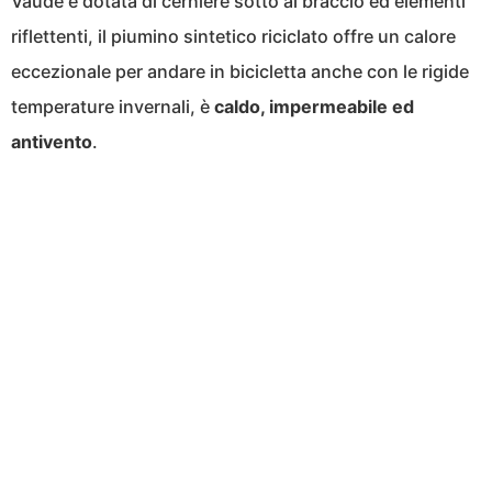
Vaude è dotata di cerniere sotto al braccio ed elementi
riflettenti, il piumino sintetico riciclato offre un calore
eccezionale per andare in bicicletta anche con le rigide
temperature invernali, è
caldo, impermeabile ed
antivento
.