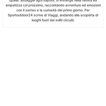
spalla: assaggia ogni sapore, si immerge nella natura ed
empatizza col prossimo, raccontando avventure ed emozioni
con il sorriso e la curiosità del primo giorno. Per
Sportoutdoor24 scrive di Viaggi, andando alla scoperta di
luoghi fuori dai soliti circuiti.