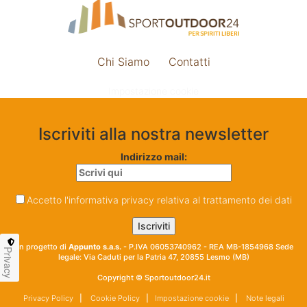
Chi Siamo
Contatti
Impostazione cookie
Iscriviti alla nostra newsletter
Indirizzo mail:
Accetto l'informativa privacy relativa al trattamento dei dati
Un progetto di
Appunto s.a.s.
- P.IVA 06053740962 - REA MB-1854968 Sede
Privacy
legale: Via Caduti per la Patria 47, 20855 Lesmo (MB)
Copyright © Sportoutdoor24.it
Privacy Policy
|
Cookie Policy
|
Impostazione cookie
|
Note legali