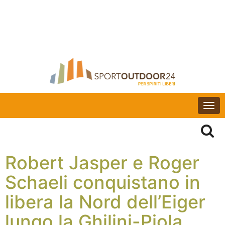
Togg
navi
Robert Jasper e Roger
Schaeli conquistano in
libera la Nord dell’Eiger
lungo la Ghilini-Piola