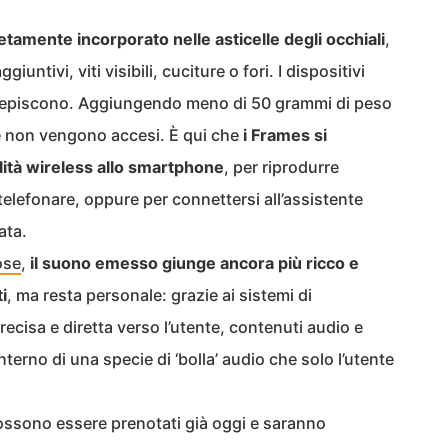
etamente incorporato nelle asticelle degli occhiali
,
untivi, viti visibili, cuciture o fori. I dispositivi
ercepiscono. Aggiungendo meno di 50 grammi di peso
ché non vengono accesi. È qui che
i Frames si
ità wireless allo smartphone
, per riprodurre
telefonare, oppure per connettersi all’assistente
ata.
ose
,
il suono emesso giunge ancora più ricco e
i
, ma resta personale: grazie ai sistemi di
recisa e diretta verso l’utente, contenuti audio e
terno di una specie di ‘bolla’ audio che solo l’utente
ossono essere prenotati già oggi e saranno