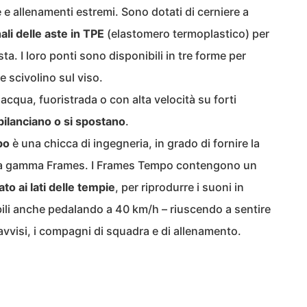
e e allenamenti estremi. Sono dotati di cerniere a
ali delle aste in TPE
(elastomero termoplastico) per
ta. I loro ponti sono disponibili in tre forme per
e scivolino sul viso.
 acqua, fuoristrada o con alta velocità su forti
bilanciano o si spostano
.
po
è una chicca di ingegneria, in grado di fornire la
tera gamma Frames. I Frames Tempo contengono un
o ai lati delle tempie
, per riprodurre i suoni in
bili anche pedalando a 40 km/h – riuscendo a sentire
 avvisi, i compagni di squadra e di allenamento.