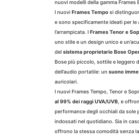
nuovi modelli della gamma Frames 
I nuovi
Frames Tempo
si distinguo
e sono specificamente ideati per le a
l’arrampicata. I
Frames Tenor e So
uno stile e un design unico e un’ac
del
sistema proprietario Bose Ope
Bose più piccolo, sottile e leggero di
dell’audio portatile: un
suono immers
auricolari.
I nuovi Frames Tempo, Tenor e So
al 99% dei raggi UVA/UVB
, e offro
performance degli occhiali da sole pi
indossati nel quotidiano. Sia in cas
offrono la stessa comodità senza la n