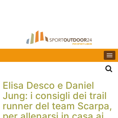
Togg
navi
Elisa Desco e Daniel
Jung: i consigli dei trail
runner del team Scarpa,
per allenarsi in casa ai