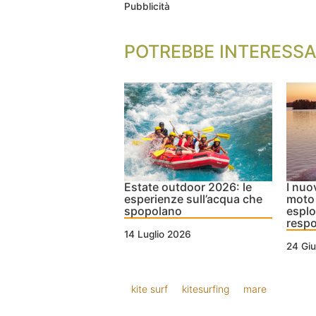
Pubblicità
POTREBBE INTERESSA
Estate outdoor 2026: le
I nuo
esperienze sull’acqua che
moto 
spopolano
esplo
respo
14 Luglio 2026
24 Gi
kite surf
kitesurfing
mare