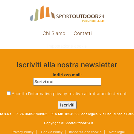
Chi Siamo
Contatti
Impostazione cookie
Iscriviti alla nostra newsletter
Indirizzo mail:
Accetto l'informativa privacy relativa al trattamento dei dati
o s.a.s.
- P.IVA 06053740962 - REA MB-1854968 Sede legale: Via Caduti per la Patr
Copyright © Sportoutdoor24.it
Privacy Policy
|
Cookie Policy
|
Impostazione cookie
|
Note legali