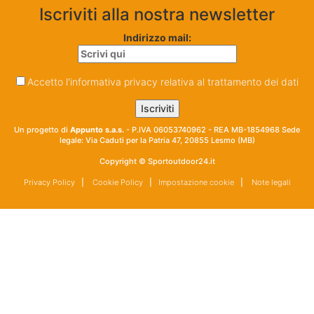
Iscriviti alla nostra newsletter
Indirizzo mail:
Accetto l'informativa privacy relativa al trattamento dei dati
Un progetto di
Appunto s.a.s.
- P.IVA 06053740962 - REA MB-1854968 Sede
legale: Via Caduti per la Patria 47, 20855 Lesmo (MB)
Copyright © Sportoutdoor24.it
Privacy Policy
|
Cookie Policy
|
Impostazione cookie
|
Note legali